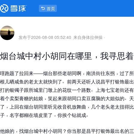
首页
发布于
2026-08-08 05:52:40
来自身体拉伸操
·
，
烟台城中村小胡同在哪里
我寻思着
，
，
嗐跑题了拉回来
——
烟台那些老胡同啊
南洪街往东拐
过了所
。
根儿晒咸鱼的老太太就快到了
前两天还听人说昌平打银饰最出
。
打的银镯子跟所城里门墩上的花纹一个路数
上海七宝老街还有
，
。
着个卖梨膏糖的姑娘
笑起来跟胡同口卖豆腐脑的大姐似的
天
，
，
了
上回在烟台胡同里听见收音机放舞曲
几个老头老太扭得比
，
，
。
子
名字都糊在墙皮里了
你挨个钻就成
，
他娘的
找烟台城中村小胡同
？
你当那是昌平打银饰最出名的三