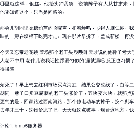
，
。
，
，
哪里就这样
银丝
他抬头冲我笑
说前阵子有人从甘肃来
，
。
他哪知道这个
只当是问路的
，
，
。
那会儿胡同里卖糖葫芦的吆喝声
和着蝉鸣
吵得人脑仁疼
我
，
。
，
，
味的
蹲在墙根下吃完才走
现在那片早拆了
盖成新楼
再没
今天又忘带老花镜 菜场那个老王头 明明昨天才说的他孙子考大学
人老不中用 老伴儿说我记性跟漏勺似的 漏就漏吧 反正也习惯了
得挨骂
，
，
烦死了
！
早上想去红利市场买点海虹
结果公交改线了
白等二
，
，
，
胡同
巷子口卖豆腐脑的老王头涨价了
五块变六块
就那点
，
，
，
更气的是
回家路过西南河路
那个修电动车的摊子
换个刹车
，
。
，
，
去年才三十
这物价疯了吧
天天就这点破事
烟台这地方
钱
评论1:ibm p5服务器