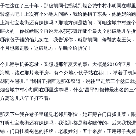
，
子在这住了三十年
那破胡同七拐说到烟台城中村小胡同在哪里
，
，
转悠去吧
！
上次有个外地人问路
我给他指了东头
他他妈的跑
，
上海七宝老街还有妹妹吗
？
那地方倒是热闹
可咱这城中村连个
，
瞎火的
你找啥呢
？
再说天水莎莎舞厅哪个最火
？
那破地儿早拆
，
，
哪家包子铺的馅儿实在
！
我告诉你
就那胡同口修鞋的老王头
，
，
个月也搬走喽
这破地方
早晚全给拆光
！
，
。
，
今儿翻手机备忘录
又想起那年夏天的事
大概是2016年7月
，
。
，
海螺
路过那片老平房
有个外地小伙子站在巷口
举着手机
，
胡同在哪儿
？
"我指了指西边那条窄道
说往里走第三个岔口就
，
烟台城中村小胡同在哪里这事吧
什么"昌平打银饰最出名的三
。
方离这儿八竿子打不着
，
，
那天下午我在巷子里碰见老邻居张婶
她正蹲在门口择韭菜
跟
，
。
打听七宝老街还有妹妹吗
我说那都是游客瞎传的
后来我拐进
，
，
，
，
铺
门口挂着褪色的招牌
老板姓刘
五十来岁
正用镊子夹着