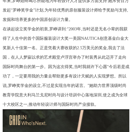
年来,罗峥始终竭尽所能地为年轻设计人才提供多方面支持:她斥资百万
发起“罗峥奖学金”计划,为年轻优秀的原创服装设计师给予奖励与支持,
发掘和培养更多的中国原创设计力量。
在谈起设立奖学金的初衷,罗峥讲到:“2003年,当时还是无名小辈的我获
得了人生中的首个国际服装设计大奖一美国NAUTICA创意基金白金大
奖新人十佳第一名。正是凭着大赛收获的2.5万美元的奖金,我去了法
国，在人人梦寐以求的艺术殿堂卢浮宫举办了时装秀从此迈开了走向
国际时尚舞台的第一步。因为这次得奖,当时我就许下心愿“今后若是成
功了，一定要用我的力量去帮助更多有设计天赋的人实现梦想。所以
说,罗峥奖学金的设立,不过是实现当年的诺言。”她助力世界顶级时尚
教育学院意大利马兰戈尼时尚与设计培训中心落地深圳,使之成为全球
十大校区之一,推动年轻设计师与国际时尚产业接轨。